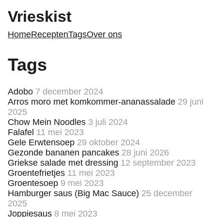
Vrieskist
Home
Recepten
Tags
Over ons
Tags
Adobo
7 december 2024
Arros moro met komkommer-ananassalade
29 juni
2025
Chow Mein Noodles
3 juli 2024
Falafel
11 mei 2023
Gele Erwtensoep
29 oktober 2024
Gezonde bananen pancakes
28 juni 2026
Griekse salade met dressing
12 september 2023
Groentefrietjes
11 mei 2023
Groentesoep
9 mei 2023
Hamburger saus (Big Mac Sauce)
25 december
2025
Joppiesaus
8 mei 2023