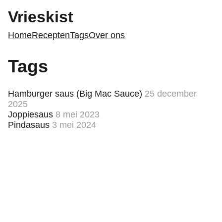
Vrieskist
Home
Recepten
Tags
Over ons
Tags
Hamburger saus (Big Mac Sauce)
25 december
2025
Joppiesaus
8 mei 2023
Pindasaus
3 mei 2024